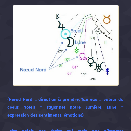
(
Nœud
Nord = direction à prendre, Taureau = valeur du
coeur, Soleil = rayonner notre Lumière, Lune =
expression des sentiments, émotions)
Faire valoir nos droits oui mais pas n’importe