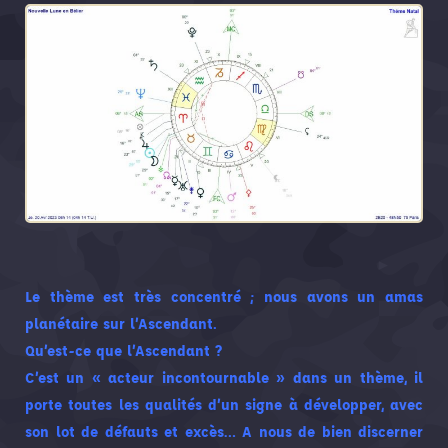
Le thème est très concentré ; nous avons un amas
planétaire sur l’Ascendant.
Qu’est-ce que l’Ascendant ?
C’est un « acteur incontournable » dans un thème, il
porte toutes les qualités d’un signe à développer, avec
son lot de défauts et excès… A nous de bien discerner