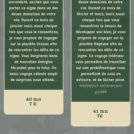
ascendant, sachez que vous
douze domaines de votre
écriture…
guidée
portez ce signe dans un des
vie. Durant ce mois de
Comment avez-vous vécu
douze domaines de votre
février et mars, mais aussi
cette année ?
vie. Durant ce mois de
chaque fois que vous
Je vous propose une aventure
janvier mais aussi chaque
ressentirez le besoin de
intérieure afin de faire le
fois que vous le ressentirez,
développer son bien, je vous
bilan de cette année. Vous
je vous propose de voyager
propose de voyager sur la
rencontrerez la « Déesse du
sur la planète Uranus afin
planète Neptune afin de
Karma ». Un beau voyage
de rencontrer les défis de ce
rencontrer les défis de ce
céleste qui apportera un
signe. Vous baignerez dans
signe. Ce voyage intérieur
baume purificateur à votre
de nouvelles énergies
vous permettra de travailler
année qu’elle fut soit bonne
fécondes pour le futur. Un
sur une problématique vous
soit difficile… peut-être… Un
beau voyage céleste empli
permettant de vous en
pèlerinage céleste empli de
de surprises vous attend…
extraire, et de lâcher prise.
surprises vous attend.
Méditation entièrement
Méditation entièrement
guidée
guidée.
40 mn
7 €
41 mn
7€
Que le Verseau soit votre
Que le Verseau soit votre
signe solaire ou votre
signe solaire ou votre