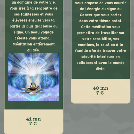
un domaine de votre vie.
vous propose de vous nourrir
Taureau, je vous propose de
Vous irez à la rencontre de
de l’énergie du signe du
vous nourrir de l’énergie du
ses faiblesses et vous
Cancer que vous portez
moment, et d’aller à la
élèverez ensuite vers la
dans votre thème natal.
rencontre de votre Vénus afin
partie la plus gracieuse du
Cette méditation vous
qu’elle vous délivre son
signe. Un beau voyage
permettra de travailler sur
message.
céleste vous attend…
votre sensibilité, vos
Elle fera ainsi naître la Rose
Méditation entièrement
émotions, la relation à la
de votre coeur…
guidée.
famille afin de trouver votre
Méditation entièrement
sécurité intérieure en
guidée.
collaborant avec le monde
divin.
40 mn
7 €
41 mn
7 €