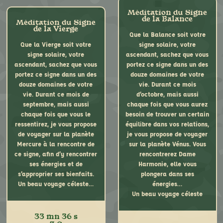
– Quels sont nos défis, nos
Lors de la consultation, je
faiblesses, nos atouts ?
vous remets un livret illustré
Méditation du Signe
THEME NUMEROLOGIQUE
de la Balance
d’une quinzaine de pages
Méditation du Signe
de la Vierge
L’analyse permettra de
totalement personnalisé
Que la Balance soit votre
mettre en avant le conflit,
mettant en lumière ses
Que la Vierge soit votre
signe solaire, votre
puis de transcender l’état de
qualités, ses faiblesses et
signe solaire, votre
ascendant, sachez que vous
crise afin que chacun puisse
défis à relever.
ascendant, sachez que vous
portez ce signe dans un des
avancer, et rayonner sa
Temps de la consultation :
portez ce signe dans un des
douze domaines de votre
propre lumière au sein du
1 h 30 (cabinet ou par
douze domaines de votre
vie. Durant ce mois
couple.
téléphone).
vie. Durant ce mois de
d’octobre, mais aussi
Une étude du thème de
septembre, mais aussi
chaque fois que vous aurez
chacun sera établie puis un
chaque fois que vous le
besoin de trouver un certain
fondu des deux thèmes.
ressentirez, je vous propose
équilibre dans vos relations,
Temps de la consultation :
de voyager sur la planète
je vous propose de voyager
2 heures.
Mercure à la rencontre de
sur la planète Vénus. Vous
ce signe, afin d’y rencontrer
rencontrerez Dame
ses énergies et de
Harmonie, elle vous
s’approprier ses bienfaits.
plongera dans ses
Un beau voyage céleste…
énergies…
Un beau voyage céleste
33 mn 36 s