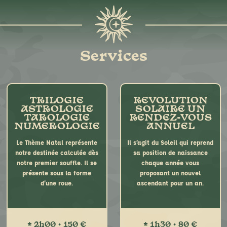
Services
TRILOGIE
REVOLUTION
ASTROLOGIE
SOLAIRE UN
TAROLOGIE
RENDEZ-VOUS
NUMEROLOGIE
ANNUEL
Le Thème Natal représente
Il s’agit du Soleil qui reprend
notre destinée calculée dès
sa position de naissance
notre premier souffle. Il se
chaque année vous
présente sous la forme
proposant un nouvel
d’une roue.
ascendant pour un an.
± 2h00 • 150 €
± 1h30 • 80 €