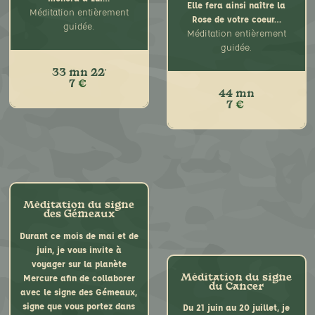
mars et avril, je vous invite
Elle fera ainsi naître la
Méditation entièrement
Méditation entièrement
à voyager au coeur de la
Rose de votre coeur…
guidée.
guidée.
planète Mars afin d’y
Méditation entièrement
rencontrer ses énergies.
guidée.
Comment utilisez vous
l’énergie du Bélier ? L’animal
33 mn 22′
vous offrira sa force, un
7
€
44 mn
beau voyage céleste empli
7
€
de surprises…
Méditation entièrement
Je vous propose un voyage
guidée.
afin d’aller à la rencontre de
votre Enfant Intérieur.
Ce voyage astral a pour but
de vous reconnecter à votre
part manquante, et de
Méditation du signe
des Gémeaux
comprendre ses attentes.
Entre Terre et Lune, vous
Durant ce mois de mai et de
emprunterez un fil d’or, tel un
juin, je vous invite à
Que vous soyez du signe du
funambule qui vous mènera
voyager sur la planète
Taureau ou pas, sachez que
à Lui…
Mercure afin de collaborer
Méditation du signe
vous portez ce signe dans un
Méditation entièrement
du Cancer
avec le signe des Gémeaux,
des douze domaines de votre
guidée.
signe que vous portez dans
Du 21 juin au 20 juillet, je
carte céleste. Durant le mois