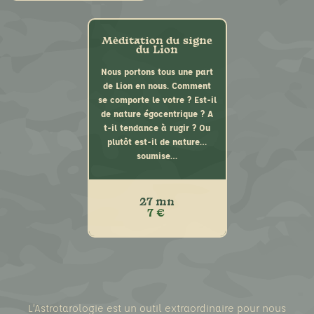
Durant ce mois de mai et de
juin, je vous invite à voyager
Méditation du signe
du Lion
sur la planète Mercure afin
Du 21 juin au 20 juillet, je
de collaborer avec le signe
Nous portons tous une part
vous propose de vous nourrir
des Gémeaux, signe que vous
de Lion en nous. Comment
de l’énergie du signe du
portez dans un domaine de
se comporte le votre ? Est-il
Cancer que vous portez dans
votre vie. Vous irez à la
de nature égocentrique ? A
votre thème natal. Cette
rencontre de ses faiblesses
t-il tendance à rugir ? Ou
méditation pour permettra de
et vous élèverez ensuite vers
plutôt est-il de nature…
travailler sur votre
la partie la plus gracieuse du
soumise…
sensibilité, vos émotions, sur
signe. Un beau voyage
la relation à la famille afin
céleste vous attend…
de trouver votre propre
Méditation entièrement
responsabilité et votre
27 mn
guidée.
7 €
sécurité intérieure en
collaborant avec le monde
spirituel.
Méditation totalement
guidée.
L’Astrotarologie est un outil extraordinaire pour nous