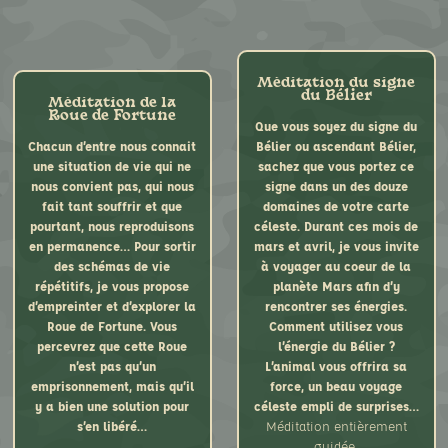
ascendant, sachez que vous
ascendant, sachez que vous
portez ce signe dans un des
portez ce signe dans un des
douze domaines de votre vie.
douze domaines de votre vie.
Durant ce mois de janvier
Durant ce mois de janvier
Méditation du signe
mais aussi chaque fois que
mais aussi chaque fois que
du Bélier
Méditation de la
vous le ressentirez, je vous
vous le ressentirez, je vous
Roue de Fortune
Que vous soyez du signe du
propose de voyager sur la
propose de voyager sur la
Que le Poisson soit votre
Chacun d’entre nous connait
Bélier ou ascendant Bélier,
planète Uranus afin de
planète Uranus afin de
signe solaire ou votre
une situation de vie qui ne
sachez que vous portez ce
rencontrer les défis de ce
rencontrer les défis de ce
ascendant, sachez que vous
nous convient pas, qui nous
signe dans un des douze
signe. Vous baignerez dans
signe. Vous baignerez dans
portez ce signe dans un des
fait tant souffrir et que
domaines de votre carte
de nouvelles énergies
de nouvelles énergies
douze domaines de votre vie.
pourtant, nous reproduisons
céleste. Durant ces mois de
fécondes pour le futur. Un
fécondes pour le futur. Un
Durant ce mois de février et
en permanence… Pour sortir
mars et avril, je vous invite
beau voyage céleste empli
beau voyage céleste empli
mars, mais aussi chaque fois
des schémas de vie
à voyager au coeur de la
de surprises vous attend…
de surprises vous attend…
que vous ressentirez le
répétitifs, je vous propose
planète Mars afin d’y
Méditation entièrement
besoin de développer son
d’empreinter et d’explorer la
rencontrer ses énergies.
guidée
bien, je vous propose de
Roue de Fortune. Vous
Comment utilisez vous
voyager sur la planète
percevrez que cette Roue
l’énergie du Bélier ?
Neptune afin de rencontrer
n’est pas qu’un
L’animal vous offrira sa
les défis de ce signe. Ce
emprisonnement, mais qu’il
force, un beau voyage
voyage intérieur vous
y a bien une solution pour
céleste empli de surprises…
permettra de travailler sur
s’en libéré…
Méditation entièrement
une problématique vous
guidée.