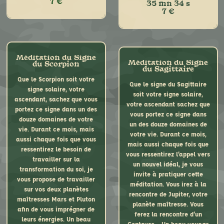
7 €
35 mn 34 s
7 €
Méditation du Signe
Méditation du Signe
du Scorpion
du Sagittaire
Que le Scorpion soit votre
Que le signe du Sagittaire
signe solaire, votre
soit votre signe solaire,
ascendant, sachez que vous
votre ascendant sachez que
portez ce signe dans un des
vous portez ce signe dans
douze domaines de votre
un des douze domaines de
Que la Vierge soit votre
vie. Durant ce mois, mais
votre vie. Durant ce mois,
signe solaire, votre
aussi chaque fois que vous
mais aussi chaque fois que
ascendant, sachez que vous
ressentirez le besoin de
vous ressentirez l’appel vers
portez ce signe dans un des
travailler sur la
un nouvel idéal, je vous
douze domaines de votre vie.
transformation du soi, je
invite à pratiquer cette
Que la Balance soit votre
Durant ce mois de
vous propose de travailler
méditation. Vous irez à la
signe solaire, votre
septembre, mais aussi
sur vos deux planètes
rencontre de Jupiter, votre
ascendant, sachez que vous
chaque fois que vous le
maîtresses Mars et Pluton
planète maîtresse. Vous
portez ce signe dans un des
ressentirez, je vous propose
afin de vous imprégner de
ferez la rencontre d’un
douze domaines de votre vie.
de voyager sur la planète
leurs énergies. Un beau