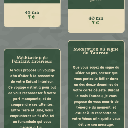
permettant de vous en
extraire, et de lâcher prise.
43 mn
Méditation entièrement
7 €
40 mn
guidée
7 €
Chacun d’entre nous connait
une situation de vie qui ne
nous convient pas, qui nous
Que vous soyez du signe du
Méditation du signe
du Taureau
fait tant souffrir et que
Bélier ou ascendant Bélier,
Méditation de
pourtant, nous reproduisons
sachez que vous portez ce
l'Enfant Intérieur
en permanence… Pour sortir
signe dans un des douze
Que vous soyez du signe du
Je vous propose un voyage
des schémas de vie
domaines de votre carte
Bélier ou pas, sachez que
afin d’aller à la rencontre
répétitifs, je vous propose
céleste. Durant ces mois de
vous portez le Bélier dans
de votre Enfant Intérieur.
d’empreinter et d’explorer la
mars et avril, je vous invite
un des douze domaines de
Ce voyage astral a pour but
Roue de Fortune. Vous
à voyager au coeur de la
votre carte céleste. Durant
de vous reconnecter à votre
percevrez que cette Roue
planète Mars afin d’y
Que vous soyez du signe du
le mois Taureau, je vous
part manquante, et de
n’est pas qu’un
rencontrer ses énergies.
Bélier ou ascendant Bélier,
propose de vous nourrir de
comprendre ses attentes.
emprisonnement, mais qu’il y
Comment utilisez vous
sachez que vous portez ce
l’énergie du moment, et
Entre Terre et Lune, vous
a bien une solution pour s’en
l’énergie du Bélier ? L’animal
signe dans un des douze
d’aller à la rencontre de
emprunterez un fil d’or, tel
libérer…
vous offrira sa force, un
domaines de votre carte
votre Vénus afin qu’elle vous
un funambule qui vous
beau voyage céleste empli
céleste. Durant ces mois de
délivre son message.
mènera à Lui…
de surprises…