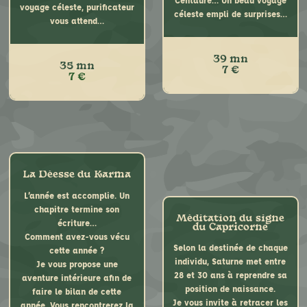
Centaure… Un beau voyage
Durant ce mois d’octobre,
Mercure à la rencontre de ce
voyage céleste, purificateur
céleste empli de surprises…
mais aussi chaque fois que
signe, afin d’y rencontrer ses
vous attend…
vous aurez besoin de trouver
énergies et de s’en approprier
un certain équilibre dans vos
ses bienfaits.
relations, je vous propose de
Un beau voyage céleste vous
39 mn
35 mn
voyager sur la planète Vénus.
offrant de belles surprises…
7 €
7 €
Vous rencontrerez Dame
Harmonie, elle vous plongera
dans ses énergies…
Un beau voyage céleste
empli de belles surprises…
Méditation entièrement
guidée
La Déesse du Karma
L’année est accomplie. Un
chapitre termine son
Méditation du signe
écriture…
du Capricorne
Comment avez-vous vécu
Selon la destinée de chaque
cette année ?
individu, Saturne met entre
Je vous propose une
28 et 30 ans à reprendre sa
aventure intérieure afin de
Que le signe du Sagittaire
position de naissance.
Que le Scorpion soit votre
faire le bilan de cette
soit votre signe solaire, votre
Je vous invite à retracer les
signe solaire, votre
année. Vous rencontrerez la