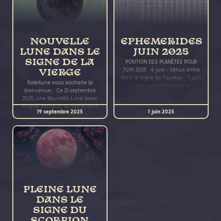
NOUVELLE
EPHEMERIDES
LUNE DANS LE
JUIN 2025
SIGNE DE LA
POSITION DES PLANÈTES POUR
JUIN 2025 6 juin : Vénus entre
VIERGE
dans le signe du Taureau 7 juin
Soleilune vous souhaite la
: Mercure entre dans le
bienvenue; Ce 21 septembre
2025, une Nouvelle Lune (avec
éclipse partielle) se forme dans
19 septembre 2025
1 juin 2025
le signe de la Vierge à
PLEINE LUNE
DANS LE
SIGNE DU