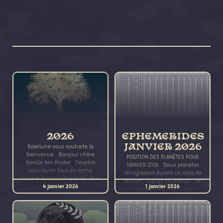
2026
EPHEMERIDES
Soleilune vous souhaite la
JANVIER 2026
bienvenue, Bonjour chère
POSITION DES PLANÈTES POUR
famille des étoiles J’espère
JANVIER 2026 Deux planètes
vous savoir tous en forme,
rétrogradent durant ce mois de
j’espère également que les fêtes
janvier : Jupiter et Uranus. 1er
4 janvier 2026
1 janvier 2026
de fin
janvier 2026 : Mercure