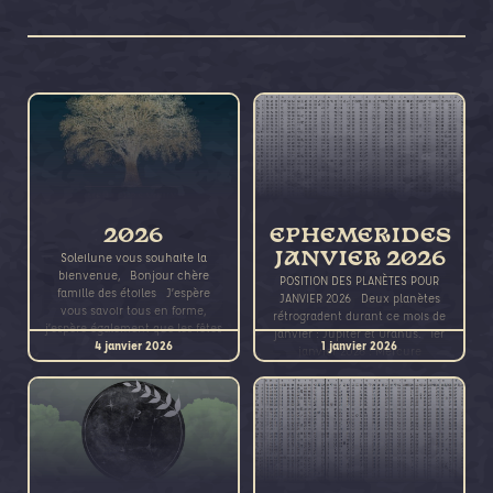
2026
EPHEMERIDES
Soleilune vous souhaite la
JANVIER 2026
bienvenue, Bonjour chère
POSITION DES PLANÈTES POUR
famille des étoiles J’espère
JANVIER 2026 Deux planètes
vous savoir tous en forme,
rétrogradent durant ce mois de
j’espère également que les fêtes
janvier : Jupiter et Uranus. 1er
4 janvier 2026
1 janvier 2026
de fin
janvier 2026 : Mercure