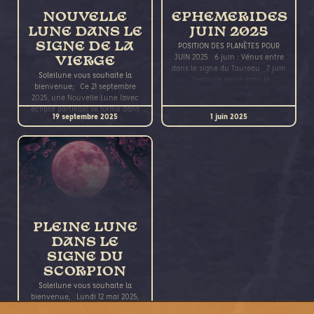
NOUVELLE
EPHEMERIDES
LUNE DANS LE
JUIN 2025
SIGNE DE LA
POSITION DES PLANÈTES POUR
JUIN 2025 6 juin : Vénus entre
VIERGE
dans le signe du Taureau 7 juin
Soleilune vous souhaite la
: Mercure entre dans le
bienvenue; Ce 21 septembre
2025, une Nouvelle Lune (avec
éclipse partielle) se forme dans
19 septembre 2025
1 juin 2025
le signe de la Vierge à
PLEINE LUNE
DANS LE
SIGNE DU
SCORPION
Soleilune vous souhaite la
bienvenue, Lundi 12 mai 2025,
une Pleine Lune se produit dans