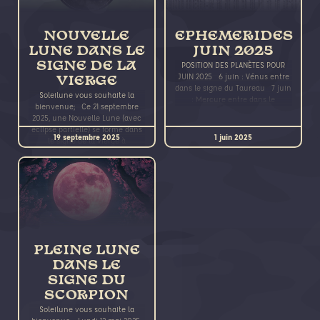
NOUVELLE
EPHEMERIDES
LUNE DANS LE
JUIN 2025
SIGNE DE LA
POSITION DES PLANÈTES POUR
JUIN 2025 6 juin : Vénus entre
VIERGE
dans le signe du Taureau 7 juin
Soleilune vous souhaite la
: Mercure entre dans le
bienvenue; Ce 21 septembre
2025, une Nouvelle Lune (avec
éclipse partielle) se forme dans
19 septembre 2025
1 juin 2025
le signe de la Vierge à
PLEINE LUNE
DANS LE
SIGNE DU
SCORPION
Soleilune vous souhaite la