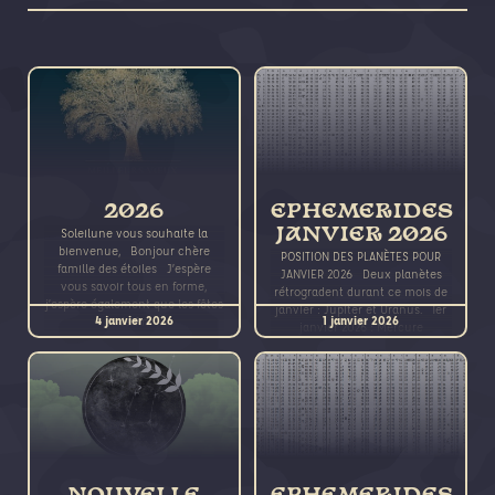
2026
EPHEMERIDES
Soleilune vous souhaite la
JANVIER 2026
bienvenue, Bonjour chère
POSITION DES PLANÈTES POUR
famille des étoiles J’espère
JANVIER 2026 Deux planètes
vous savoir tous en forme,
rétrogradent durant ce mois de
j’espère également que les fêtes
janvier : Jupiter et Uranus. 1er
4 janvier 2026
1 janvier 2026
de fin
janvier 2026 : Mercure