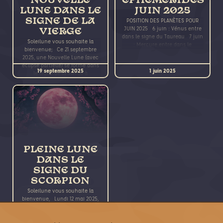
NOUVELLE
EPHEMERIDES
LUNE DANS LE
JUIN 2025
SIGNE DE LA
POSITION DES PLANÈTES POUR
JUIN 2025 6 juin : Vénus entre
VIERGE
dans le signe du Taureau 7 juin
Soleilune vous souhaite la
: Mercure entre dans le
bienvenue; Ce 21 septembre
2025, une Nouvelle Lune (avec
éclipse partielle) se forme dans
19 septembre 2025
1 juin 2025
le signe de la Vierge à
PLEINE LUNE
DANS LE
SIGNE DU
SCORPION
Soleilune vous souhaite la
bienvenue, Lundi 12 mai 2025,
une Pleine Lune se produit dans
le signe du Scorpion à 22 degrés,
12 mai 2025
à 18h55,