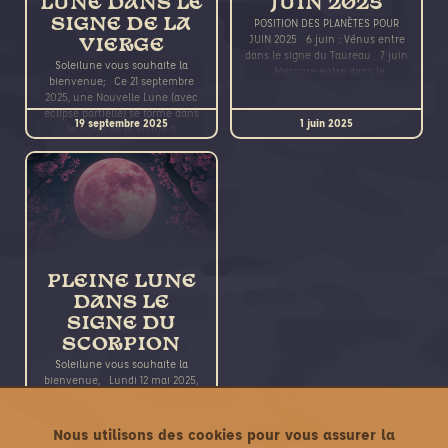
LUNE DANS LE
JUIN 2025
SIGNE DE LA
POSITION DES PLANÈTES POUR
JUIN 2025 6 juin : Vénus entre
VIERGE
dans le signe du Taureau 7 juin
Soleilune vous souhaite la
: Mercure entre dans le
bienvenue; Ce 21 septembre
2025, une Nouvelle Lune (avec
éclipse partielle) se forme dans
19 septembre 2025
1 juin 2025
le signe de la Vierge à
PLEINE LUNE
DANS LE
SIGNE DU
SCORPION
Soleilune vous souhaite la
bienvenue, Lundi 12 mai 2025,
une Pleine Lune se produit dans
le signe du Scorpion à 22 degrés,
12 mai 2025
à 18h55,
Nous utilisons des cookies pour vous assurer la